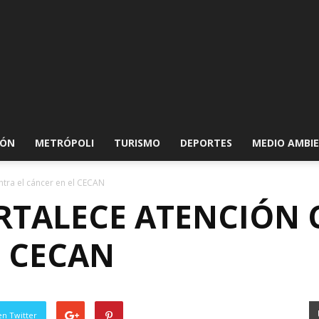
IÓN
METRÓPOLI
TURISMO
DEPORTES
MEDIO AMBI
ntra el cáncer en el CECAN
RTALECE ATENCIÓN 
L CECAN
en Twitter