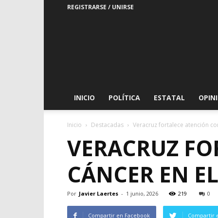
REGISTRARSE / UNIRSE
Araucaria
Digital
|
El
portal
Araucaria
Digital
INICIO
POLÍTICA
ESTATAL
OPIN
Inicio
Destacadas
Veracruz fortalece atención co
VERACRUZ FO
CÁNCER EN E
Por
Javier Laertes
-
1 junio, 2026
219
0
Compartir en Facebook
Compartir 