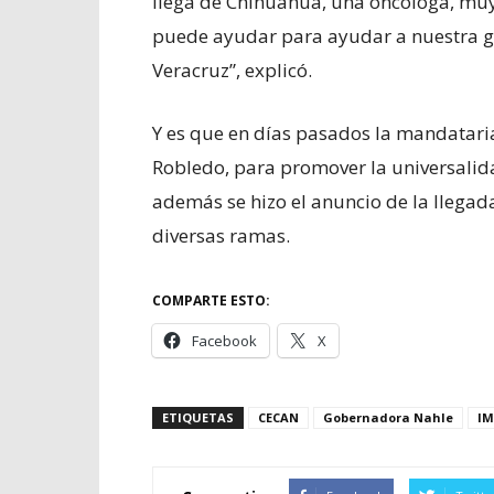
llega de Chihuahua, una oncóloga, muy
puede ayudar para ayudar a nuestra ge
Veracruz”, explicó.
Y es que en días pasados la mandataria
Robledo, para promover la universalida
además se hizo el anuncio de la llega
diversas ramas.
COMPARTE ESTO:
Facebook
X
ETIQUETAS
CECAN
Gobernadora Nahle
IM